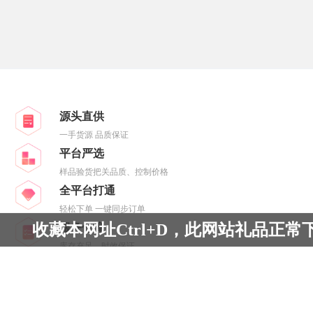
源头直供
一手货源 品质保证
平台严选
样品验货把关品质、控制价格
全平台打通
轻松下单 一键同步订单
收藏本网址Ctrl+D，此网站礼品正常
服务保障
库存充足、时效保证
Copyright © 2019-2022 Powered by
-
All Rights Reserved
晋ICP备
2023018362号-4
- All Rights Reserved
营业执照