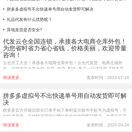
拼多多虚拟号不出快递单号用自动发货即可解决
礼品代发有什么优势呢？
异地发货是否安全?
代发云仓全国连锁，承接各大电商仓库外包！
为您省时省力省心省钱，价格美丽，欢迎带量
咨询！
云仓开工大吉！承接各大电商仓库外包！云仓代发货，电商仓储外
包，天猫淘宝仓库仓储+包装+发货+配送+售后一站式托管【服务范
畴】电商卖家和B2B，每天单个品牌大到几千几万单，小到几单的那
阅读更多...
发布时间：2023-07-18
种，我们都可以代发货、打包和管理商品【
拼多多虚拟号不出快递单号用自动发货即可解
决
拼多多官方升级后部分订单手动下单时提示收件手机号为虚拟号，不
出快递单号。这种情况用咱们网站的自动发货即可解决。如果实在是
非得用手动下单方式，把手机号改为真实的手机号（真实手机号最好
阅读更多...
发布时间：2023-03-24
问买家要，如果要不到就填商家自己的），重