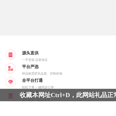
源头直供
一手货源 品质保证
平台严选
样品验货把关品质、控制价格
全平台打通
轻松下单 一键同步订单
收藏本网址Ctrl+D，此网站礼品
服务保障
库存充足、时效保证
Copyright © 2019-2022 Powered by
-
All Rights Reserved
晋ICP备