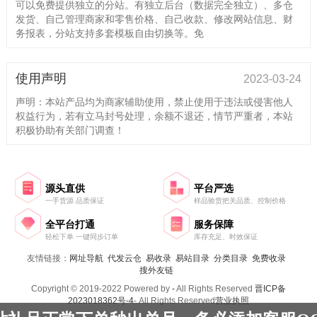
可以免费提供独立的分站。有独立后台（数据完全独立）、多仓
发货、自己管理商家和零售价格、自己收款、修改网站信息、财
务报表，分站支持多套模板自由切换等。免
使用声明
2023-03-24
声明：本站产品均为商家辅助使用，禁止使用于违法或侵害他人
权益行为，若有立马封号处理，余额不退还，情节严重者，本站
积极协助有关部门调查！
源头直供
平台严选
一手货源 品质保证
样品验货把关品质、控制价格
全平台打通
服务保障
轻松下单 一键同步订单
库存充足、时效保证
友情链接：
网址导航
代发云仓
易收录
易站目录
分类目录
免费收录
搜外友链
Copyright © 2019-2022 Powered by
-
All Rights Reserved
晋ICP备
2023018362号-4
- All Rights Reserved
营业执照