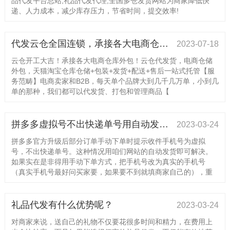
品代发平台总站,礼品代发代理,全国多仓发货网站为商家降低快
递、人力成本，减少库存压力，节省时间，提交效率!
代发云仓全国连锁，承接各大电商仓库外包！为您省时省力省心省钱，价格美丽，欢迎带量咨询！
2023-07-18
云仓开工大吉！承接各大电商仓库外包！云仓代发货，电商仓储
外包，天猫淘宝仓库仓储+包装+发货+配送+售后一站式托管【服
务范畴】电商卖家和B2B，每天单个品牌大到几千几万单，小到几
单的那种，我们都可以代发货、打包和管理商品【
拼多多虚拟号不出快递单号用自动发货即可解决
2023-03-24
拼多多官方升级后部分订单手动下单时提示收件手机号为虚拟
号，不出快递单号。这种情况用咱们网站的自动发货即可解决。
如果实在是非得用手动下单方式，把手机号改为真实的手机号
（真实手机号最好问买家要，如果要不到就填商家自己的），重
礼品代发有什么优势呢？
2023-03-24
对商家来说，送自己的礼物不仅要花很多时间和精力，在费用上