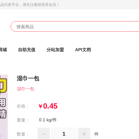
礼品代发平台
，请先注册或登录会员！
商城
自助充值
分站加盟
API文档
湿巾一包
湿巾一包
0.45
￥
价格：
0.1 kg/件
重量：
数量：
件