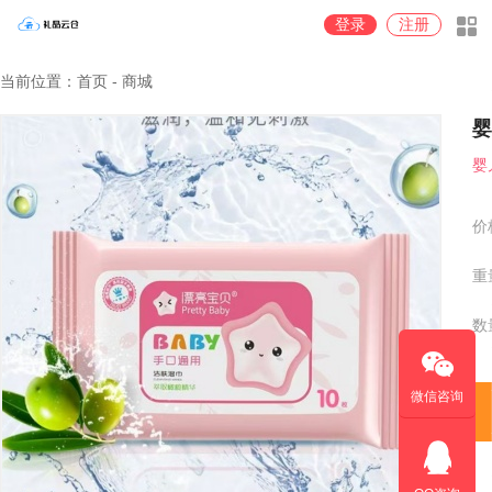
登录
注册
当前位置：首页 - 商城
婴
婴
价
重
数
微信咨询