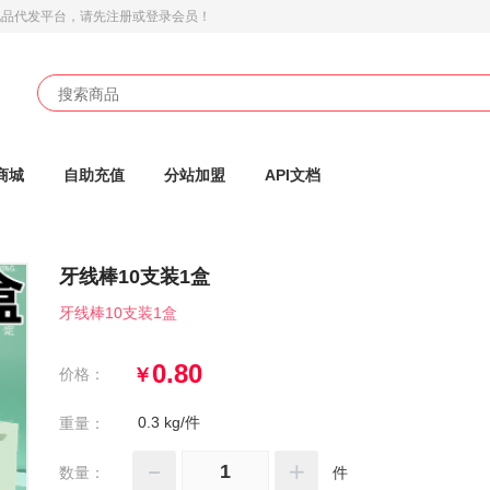
礼品代发平台
，请先注册或登录会员！
商城
自助充值
分站加盟
API文档
牙线棒10支装1盒
牙线棒10支装1盒
0.80
￥
价格：
0.3 kg/件
重量：
数量：
件