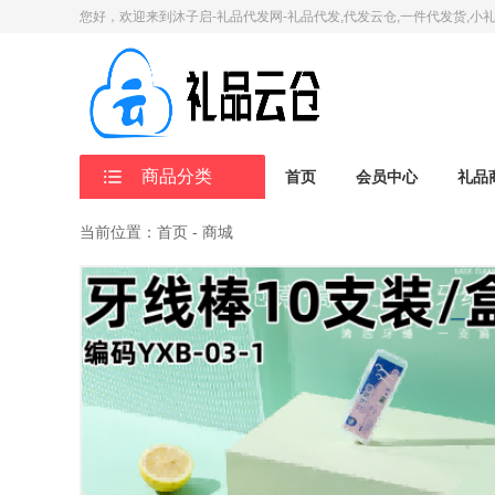
您好，欢迎来到沐子启-礼品代发网-礼品代发,代发云仓,一件代发货,小
商品分类
首页
会员中心
礼品
当前位置：首页 - 商城