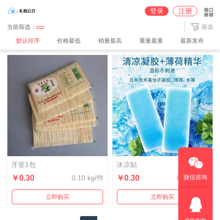
圆通深圳【100%派送】仓
京东【JD】广州仓
中通广州2【100%派送】仓
登录
注册
中通广州【100%派送】仓
中通义乌【100%派送】仓
顺丰【SF】深圳仓
当前筛选：
筛选
默认排序
价格最低
销量最高
重量最重
最新发布
牙签1包
冰凉贴
￥0.30
0.10 kg/件
￥0.30
0.10 kg/件
微信咨询
立即购买
立即购买