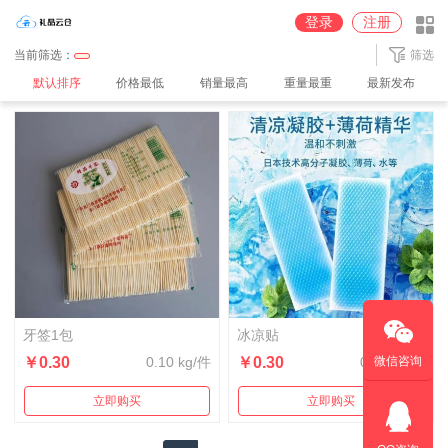
圆通深圳【100%派送】仓
京东【JD】广州仓
中通广州2【100%派送】仓
登录
注册
中通广州【100%派送】仓
中通义乌【100%派送】仓
顺丰【SF】深圳仓
当前筛选：
筛选
默认排序
价格最低
销量最高
重量最重
最新发布
牙签1包
冰凉贴
￥0.30
0.10 kg/件
￥0.30
0.10 kg/件
微信咨询
立即购买
立即购买