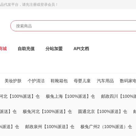
礼品代发平台
，请先注册或登录会员！
商城
自助充值
分站加盟
API文档
美妆护肤
个护清洁
鞋靴箱包
母婴儿童
汽车用品
数码家
河北【100%派送】仓
极兔上海【100%派送】仓
邮政四川【100%
%派送】仓
极兔河北【100%派送】仓
圆通北京【100%派送】仓
0%派送】仓
邮政泉州【100%派送】仓
极兔广州2（100%派送）仓