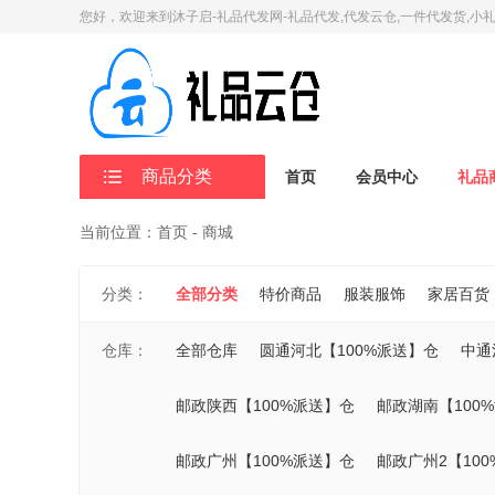
您好，欢迎来到沐子启-礼品代发网-礼品代发,代发云仓,一件代发货,小
商品分类
首页
会员中心
礼品
当前位置：首页 - 商城
分类：
全部分类
特价商品
服装服饰
家居百货
仓库：
全部仓库
圆通河北【100%派送】仓
中通
邮政陕西【100%派送】仓
邮政湖南【100
邮政广州【100%派送】仓
邮政广州2【10