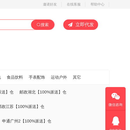
邀请好友
在线客服
帮助中心
立即代发
搜索
电
食品饮料
手表配饰
运动户外
其它
派送】仓
邮政湖北【100%派送】仓
微信咨询
邮政江苏【100%派送】仓
申通广州2【100%派送】仓