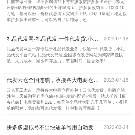
目前在做业务：详细咨询请加下方客服微信拼多多出评价可指定
评语+晒图+晒视频95%的出评率淘宝，拼多多改销量，1000-10
万笔，都可以做，价格优惠淘宝实物手工钻（1钻-1皇冠）稳定接
单拼多多出评软件，可以给自己店铺做，还
礼品代发网-礼品代发,一件代发货,小礼品代发平台
2023-07-18
礼品代发网是一家专注于礼品代发业务，快递一件代发货，小礼
品代发平台总站,礼品代发代理,全国多仓发货网站为商家降低快
递、人力成本，减少库存压力，节省时间，提交效率!
代发云仓全国连锁，承接各大电商仓库外包！为您省时省力省心省钱，价格美丽，欢迎带量咨询！
2023-07-18
云仓开工大吉！承接各大电商仓库外包！云仓代发货，电商仓储
外包，天猫淘宝仓库仓储+包装+发货+配送+售后一站式托管【服
务范畴】电商卖家和B2B，每天单个品牌大到几千几万单，小到几
单的那种，我们都可以代发货、打包和管理商品【
拼多多虚拟号不出快递单号用自动发货即可解决
2023-03-24