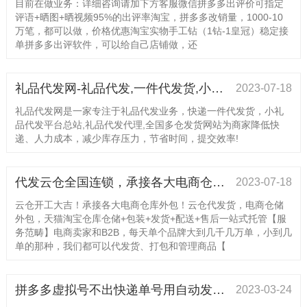
目前在做业务：详细咨询请加下方客服微信拼多多出评价可指定
评语+晒图+晒视频95%的出评率淘宝，拼多多改销量，1000-10
万笔，都可以做，价格优惠淘宝实物手工钻（1钻-1皇冠）稳定接
单拼多多出评软件，可以给自己店铺做，还
礼品代发网-礼品代发,一件代发货,小礼品代发平台
2023-07-18
礼品代发网是一家专注于礼品代发业务，快递一件代发货，小礼
品代发平台总站,礼品代发代理,全国多仓发货网站为商家降低快
递、人力成本，减少库存压力，节省时间，提交效率!
代发云仓全国连锁，承接各大电商仓库外包！为您省时省力省心省钱，价格美丽，欢迎带量咨询！
2023-07-18
云仓开工大吉！承接各大电商仓库外包！云仓代发货，电商仓储
外包，天猫淘宝仓库仓储+包装+发货+配送+售后一站式托管【服
务范畴】电商卖家和B2B，每天单个品牌大到几千几万单，小到几
单的那种，我们都可以代发货、打包和管理商品【
拼多多虚拟号不出快递单号用自动发货即可解决
2023-03-24